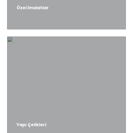
Özel İmalatlar
DETAYLI BİLGİ
Yapı Çelikleri