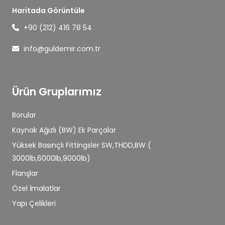
Haritada Görüntüle
+90 (212) 416 78 54
info@guldemir.com.tr
Ürün Gruplarımız
Borular
Kaynak Ağızlı (BW) Ek Parçalar
Yüksek Basınçlı Fittingsler SW,THDD,BW (
3000lb,6000lb,9000lb)
Flanşlar
Özel İmalatlar
Yapı Çelikleri