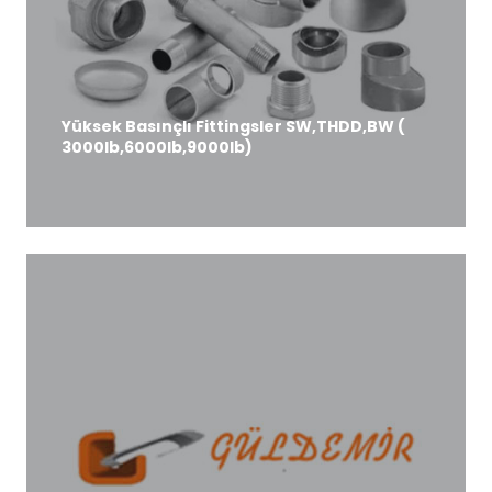
Yüksek Basınçlı Fittingsler SW,THDD,BW (
3000lb,6000lb,9000lb)
DETAYLI BİLGİ