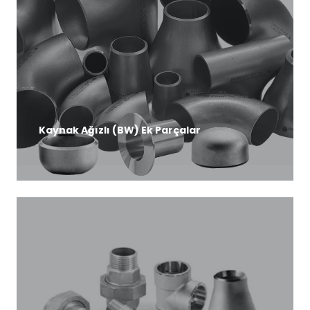
Kaynak Ağızlı (BW) Ek Parçalar
DETAYLI BİLGİ