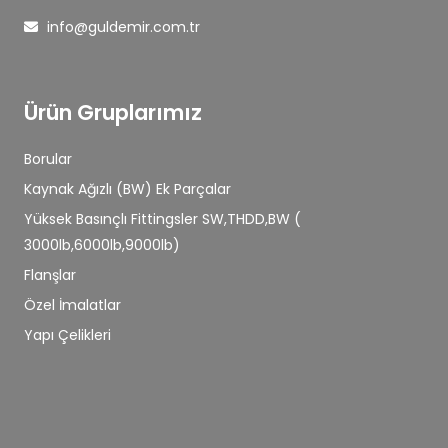
info@guldemir.com.tr
Ürün Gruplarımız
Borular
Kaynak Ağızlı (BW) Ek Parçalar
Yüksek Basınçlı Fittingsler SW,THDD,BW (
3000lb,6000lb,9000lb)
Flanşlar
Özel İmalatlar
Yapı Çelikleri