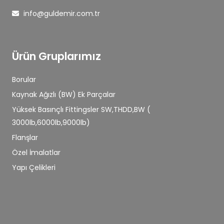
info@guldemir.com.tr
Ürün Gruplarımız
Borular
Kaynak Ağızlı (BW) Ek Parçalar
Yüksek Basınçlı Fittingsler SW,THDD,BW (
3000lb,6000lb,9000lb)
Flanşlar
Özel İmalatlar
Yapı Çelikleri