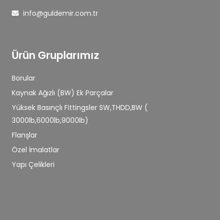
info@guldemir.com.tr
Ürün Gruplarımız
Borular
Kaynak Ağızlı (BW) Ek Parçalar
Yüksek Basınçlı Fittingsler SW,THDD,BW (
3000lb,6000lb,9000lb)
Flanşlar
Özel İmalatlar
Yapı Çelikleri