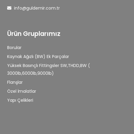
info@guldemir.com.tr
Ürün Gruplarımız
Borular
Kaynak Ağızlı (BW) Ek Parçalar
Yüksek Basınçlı Fittingsler SW,THDD,BW (
3000lb,6000lb,9000lb)
Flanşlar
Özel İmalatlar
Yapı Çelikleri